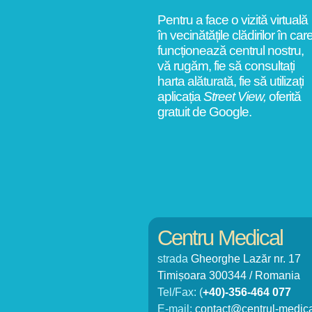
Pentru a face o vizită virtuală
în vecinătățile clădirilor în car
funcționează centrul nostru,
vă rugăm, fie să consultați
harta alăturată, fie să utilizați
aplicația
Street View,
oferită
gratuit de Google.
Centru Medical
strada
Gheorghe Lazăr nr. 17
Timișoara 300344 / Romania
Tel/Fax: (
+40)-356-464 077
E-mail:
contact@centrul-medica