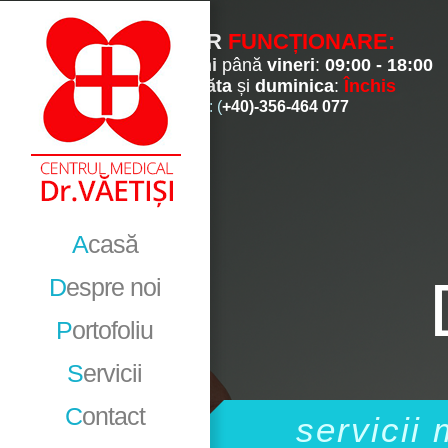
ORAR
FUNCȚIONARE:
De
luni
până
vineri
:
09:00 - 18:00
Sâmbăta
și
duminica
:
Închis
Tel/Fax: (
+40)-356-464 077
A
casă
D
espre noi
P
ortofoliu
S
ervicii
C
ontact
servicii 