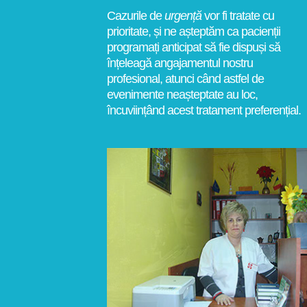
Cazurile de
urgență
vor fi tratate cu
prioritate, și ne așteptăm ca pacienții
programați anticipat să fie dispuși să
înțeleagă angajamentul nostru
profesional, atunci când astfel de
evenimente neașteptate au loc,
încuviințând acest tratament preferențial.