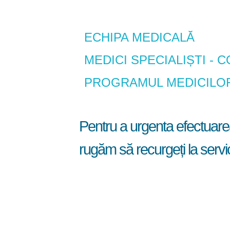
ECHIPA MEDICALĂ
MEDICI SPECIALIȘTI -
D
PROGRAMUL MEDICILOR
D
Servi
"Văe
Pentru a urgenta efectuarea 
Ziua din
Servi
Specialitatea
săptămână
medi
rugăm să recurgeți la servic
LUNI
NEUROLOG
LUNI
ECOGRAFI
M
MIERCURI
ECOGRAFI