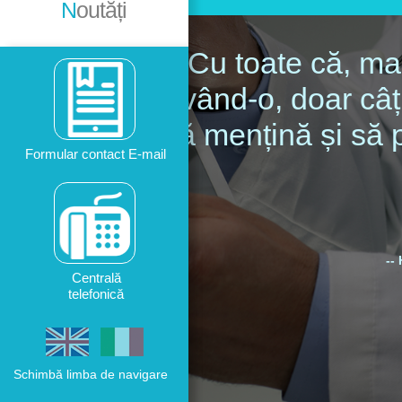
N
outăți
“Cu toate că, ma
având-o, doar câți
să mențină și să
Formular contact E-mail
--
Centrală
telefonică
Follow us on:
Schimbă limba de navigare